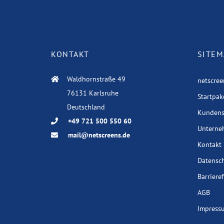
KONTAKT
SITEM
Waldhornstraße 49
netscree
76131 Karlsruhe
Startpak
Deutschland
Kunden
+49 721 500 550 60
Unterne
mail@netscreens.de
Kontakt
Datensc
Barriere
AGB
Impress