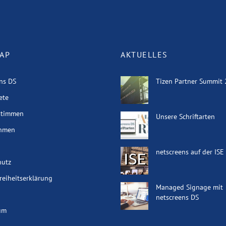
AP
AKTUELLES
ns DS
Tizen Partner Summit
ete
stimmen
Unsere Schriftarten
hmen
netscreens auf der IS
hutz
freiheitserklärung
Managed Signage mit
netscreens DS
um