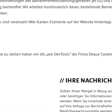
e Anforderungen des Barrierefreiheitsstärkungsgesetzes (BFSG) und
g barrierefrei. Wir arbeiten kontinuierlich daran, bestehende Barri
iten:
sind vereinzelt Web-Karten-Elemente auf der Website hinterlegt.
obe zu stellen haben wir die „axe DevTools“ der Firma Deque System
IHRE NACHRICH
Sollten Ihnen Mängel in Bezug auf
oder benötigen Sie Informationen 
wenden. Wenn Sie innerhalb einer
auf Ihre Anfrage zur Barrierefreih
Marktüberwachungsstelle wenden